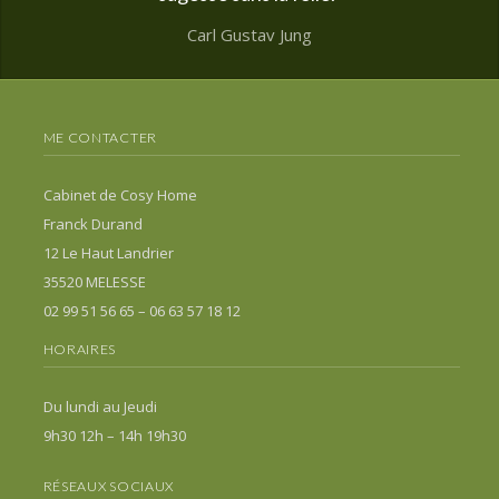
Carl Gustav Jung
ME CONTACTER
Cabinet de Cosy Home
Franck Durand
12 Le Haut Landrier
35520 MELESSE
02 99 51 56 65 – 06 63 57 18 12
HORAIRES
Du lundi au Jeudi
9h30 12h – 14h 19h30
RÉSEAUX SOCIAUX