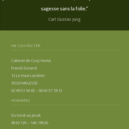
sagesse sans la folie."
Carl Gustav Jung
ME CONTACTER
Cabinet de Cosy Home
Franck Durand
12 Le Haut Landrier
35520 MELESSE
02 99 51 56 65 – 06 63 57 18 12
HORAIRES
Du lundi au Jeudi
9h30 12h – 14h 19h30