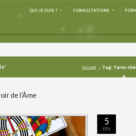
QUI JE SUIS ?
CONSULTATIONS
FOR
QUI JE SUIS ?
CONSULTATIONS
FOR
ie'
Accueil
Tag: Tarot-thé
roir de l’Âme
5
FÉV