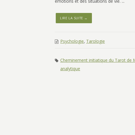
émotions et des situations de vie. ...
LIRE LA SUITE →
Psychologie
,
Tarologie
Cheminement initiatique du Tarot de M
analytique