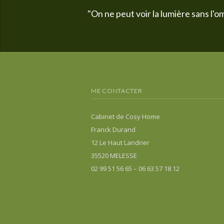
"On ne peut voir la lumière sans l'om
ME CONTACTER
Cabinet de Cosy Home
Franck Durand
12 Le Haut Landrier
35520 MELESSE
02 99 51 56 65 – 06 63 57 18 12